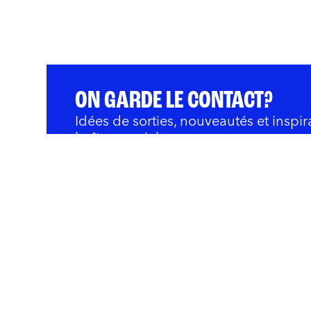
ON GARDE LE CONTACT?
Idées de sorties, nouveautés et inspir
boîte courriel.
QUOI FAIRE
BARS ET RESTOS
OÙ 
Innovation et Développ
Rivières
Nous joindre