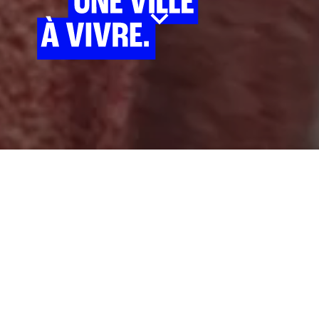
QU'EST-CE QU'ON FAIT
CE WEEK-END ?
TOP 10 DES INCONTOURNABLES