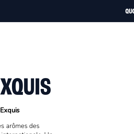
QUO
EXQUIS
 Exquis
les arômes des