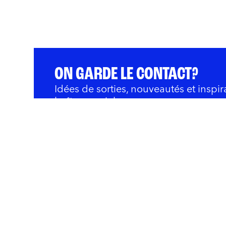
ON GARDE LE CONTACT?
Idées de sorties, nouveautés et inspir
boîte courriel.
QUOI FAIRE
BARS ET RESTOS
OÙ 
Innovation et Développ
Rivières
Nous joindre