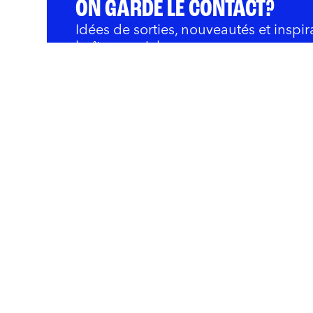
ON GARDE LE CONTACT?
Idées de sorties, nouveautés et inspir
boîte courriel.
QUOI FAIRE
BARS ET RESTOS
OÙ 
Innovation et Développ
Rivières
Nous joindre
Politique de confidentialité