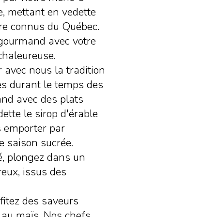
e, mettant en vedette
tre connus du Québec.
gourmand avec votre
chaleureuse.
 avec nous la tradition
s durant le temps des
and avec des plats
dette le sirop d'érable
s emporter par
tte saison sucrée.
té, plongez dans un
reux, issus des
fitez des saveurs
 au maïs. Nos chefs