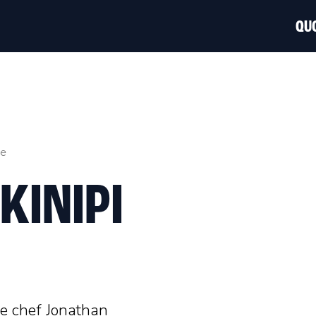
QUO
he
KINIPI
tre chef Jonathan