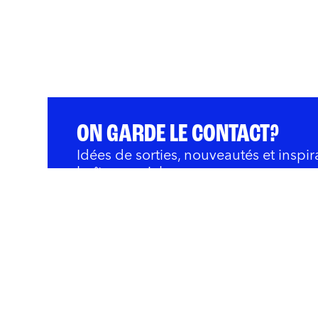
ON GARDE LE CONTACT?
Idées de sorties, nouveautés et inspir
boîte courriel.
QUOI FAIRE
BARS ET RESTOS
OÙ 
Innovation et Développ
Rivières