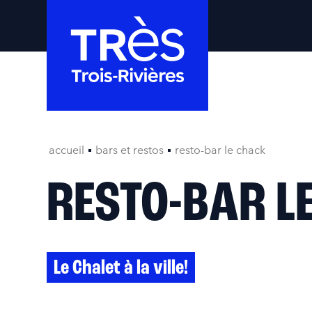
accueil
bars et restos
resto-bar le chack
RESTO-BAR L
Le Chalet à la ville!