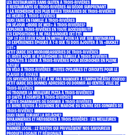
LES RESTAURANTS SANS GLUTEN À TROIS-RIVIÈRES
8 RESTAURANTS DE TROIS-RIVIÈRES AU DÉCOR SURPRENANT
À LA RECHERCHE DES PLUS BELLES TERRASSES DE TROIS-RIVIÈRES
48 HEURES À TROIS-RIVIÈRES
QUOI FAIRE EN FAMILLE À TROIS-RIVIÈRES
UN SÉJOUR «BORD DE MER» À TROIS-RIVIÈRES?
EXPLORER TROIS-RIVIÈRES EN TOUTE ACCESSIBILITÉ
LES EXPOSITIONS À NE PAS MANQUER CET ÉTÉ!
TOP 12 DES LIEUX POUR EN METTRE PLEIN LA VUE SUR INSTAGRAM
50 EXPÉRIENCES ÉPIQUES À T-R QUE TU DOIS AJOUTER À TA «BUCKET
BALADE DANS LE QUARTIER HISTORIQUE DE TROIS-RIVIÈRES
LIST»
PETIT GUIDE DES MICROBRASSERIES DE TROIS-RIVIÈRES
21 IDÉES POUR SE RAFRAÎCHIR EN FAMILLE À TROIS-RIVIÈRES
8 CHALETS À LOUER À TROIS-RIVIÈRES POUR DÉCROCHER EN PLEINE
À LA RECHERCHE DES MEILLEURES POUTINES DE TROIS-RIVIÈRES
NATURE
EN VÉLO À TROIS-RIVIÈRES : PISTES CYCLABLES ET CIRCUITS POUR LE
40 ENDROITS OÙ ALLER AVEC VOTRE CHIEN À TROIS-RIVIÈRES
PLAISIR DE ROULER
LES SPECTACLES DE L’ÉTÉ À NE PAS MANQUER À L’AMPHITHÉÂTRE COGECO!
PETIT GUIDE DES BONNES ADRESSES OÙ DORMIR AU CENTRE-VILLE DE
QUOI FAIRE UN JOUR DE PLUIE À TROIS-RIVIÈRES?
TROIS-RIVIÈRES
OÙ TROUVER LA MEILLEURE PIZZA À TROIS-RIVIÈRES?
10 CAFÉS À ESSAYER À TROIS-RIVIÈRES
6 GÎTES CHARMANTS OÙ DORMIR À TROIS-RIVIÈRES
15 BONS RESTOS À DISTANCE DE MARCHE DU CENTRE DES CONGRÈS DE
8 RESTOS OÙ MANGER AVEC VOS ENFANTS À TROIS-RIVIÈRES!
TROIS-RIVIÈRES
QUOI FAIRE DURANT LA RELÂCHE?
BOULANGERIES ET PÂTISSERIES À TROIS-RIVIÈRES : LES MEILLEURES
GUIDE DES MEILLEURS RESTAURANTS ASIATIQUES À TROIS-RIVIÈRES
ADRESSES
MANGER LOCAL : 12 RESTOS QUI PRIVILÉGIENT NOS SAVOUREUX
LE NIGHTLIFE À TROIS-RIVIÈRES
PRODUITS LOCAUX ET RÉGIONAUX