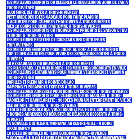
LES MEILLEURS ENDROITS OÙ CÉLÉBRER LE RÉVEILLON DU JOUR DE L'AN À
SORTIE DE COUPLE À TROIS-RIVIÈRES
TROIS-RIVIÈRES
QUOI FAIRE CET HIVER À TROIS-RIVIÈRES?
PETIT GUIDE DES IDÉES-CADEAUX POUR FAIRE PLAISIR!
8 ACTIVITÉS POUR CÉLÉBRER L’HALLOWEEN À TROIS-RIVIÈRES
MES 10 COUPS DE CŒUR D'AUTOMNE À TROIS-RIVIÈRES
LES MEILLEURS ENDROITS OÙ TROUVER DES PRODUITS DE SAISON ET DU
LE CARNET DE VOYAGE DE LYSANNE RICHARD
TERROIR À TROIS-RIVIÈRES
LES MEILLEURES RECETTES DE COCKTAILS DES DISTILLERIES
LES MEILLEURS TRAITEURS DE TROIS-RIVIÈRES
TRIFLUVIENNES
LES MEILLEURS ENDROITS POUR JOUER AU GOLF À TROIS-RIVIÈRES
TOP 10 DES ACTIVITÉS POUR VIVRE DES SENSATIONS FORTES À TROIS-
LES MEILLEURES GLACES DE TROIS-RIVIÈRES
RIVIÈRES
10 RESTAURANTS OÙ BRUNCHER À TROIS-RIVIÈRES
LES PLUS BEAUX, LES PLUS RICHES : LES MEILLEURS CHOCOLATS EN VILLE
LES MEILLEURS RESTAURANTS POUR MANGER VÉGÉTARIEN ET VÉGAN À
ROADTRIP SUR LE CHEMIN DU ROY
TROIS-RIVIÈRES
PAPILLES ET PLEIN AIR À POINTE-DU-LAC
CAMPING ET ESCAPADES EXPRESS À TROIS-RIVIÈRES
LES MEILLEURES ADRESSES POUR BOIRE UN COCKTAIL À TROIS-RIVIÈRES
LES MEILLEURS ENDROITS POUR CÉLÉBRER VOTRE MARIAGE À TROIS-
WEEK-END DE FILLES À TROIS-RIVIÈRES
BACHELOR ET BACHELORETTE : 30 IDÉES POUR UN ENTERREMENT DE VIE DE
RIVIÈRES
CÉLIBATAIRE ORIGINAL À TROIS-RIVIÈRES
9 FAITS HISTORIQUES QUE VOUS IGNORIEZ PEUT-ÊTRE SUR TROIS-
10 ENDROITS OÙ ORGANISER UNE FÊTE D’ENFANTS À TROIS-RIVIÈRES
7 BONNES ADRESSES OÙ DÉGUSTER DE DÉLICIEUX DESSERTS À TROIS-
RIVIÈRES
RIVIÈRES
LA NOUVELLE DISTILLERIE MARIANA AU CENTRE-VILLE - À BOIRE
TRÈS TROIS-RIVIÈRES SOUFFLE SA 15E BOUGIE
ABSOLUMENT!
10 IDÉES ORIGINALES DE TEAM BUILDING À TROIS-RIVIÈRES
7 SORTIES À T-R OÙ TU PEUX RÉDUIRE TON IMPACT ENVIRONNEMENTAL