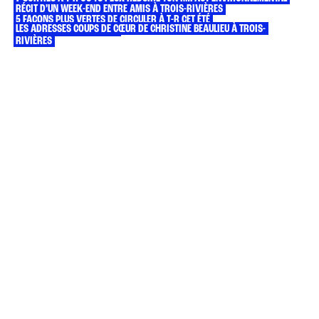
RÉCIT D’UN WEEK-END ENTRE AMIS À TROIS-RIVIÈRES
5 FAÇONS PLUS VERTES DE CIRCULER À T-R CET ÉTÉ
LES ADRESSES COUPS DE CŒUR DE CHRISTINE BEAULIEU À TROIS-
COURIR À TROIS-RIVIÈRES
RIVIÈRES