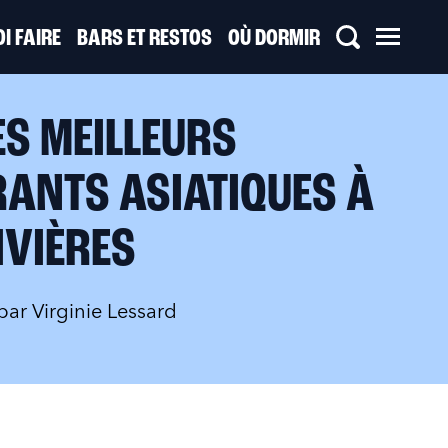
I FAIRE
BARS ET RESTOS
OÙ DORMIR
ES MEILLEURS
ANTS ASIATIQUES À
IVIÈRES
 par
Virginie Lessard