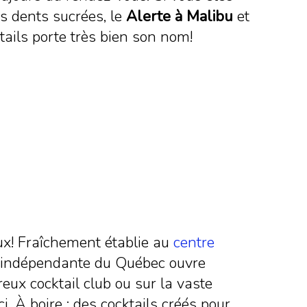
es dents sucrées, le
Alerte à Malibu
et
ktails porte très bien son nom!
eux! Fraîchement établie au
centre
ie indépendante du Québec ouvre
ux cocktail club ou sur la vaste
. À boire : des cocktails créés pour