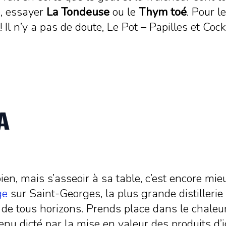
é, essayer
La Tondeuse
ou le
Thym toé
. Pour l
 Il n’y a pas de doute, Le Pot – Papilles et Coc
A
ien, mais s’asseoir à sa table, c’est encore mi
ge
sur Saint-Georges, la plus grande distiller
de tous horizons. Prends place dans le chaleure
u dicté par la mise en valeur des produits d’ici