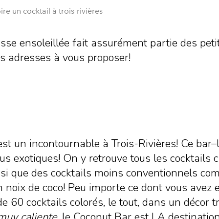
re un cocktail à trois-rivières
asse ensoleillée fait assurément partie des peti
s adresses à vous proposer!
st un incontournable à Trois-Rivières! Ce bar–l
lus exotiques! On y retrouve tous les cocktails 
insi que des cocktails moins conventionnels c
 en noix de coco! Peu importe ce dont vous avez 
 60 cocktails colorés, le tout, dans un décor tr
muy caliente
, le Coconut Bar est LA destination