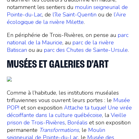
notamment les sentiers du
moulin seigneurial de
Pointe-du-Lac
, de
l’île Saint-Quentin
ou de
l’Aire
écologique de la rivière Milette
.
En périphérie de Trois-Rivières, on pense au
parc
national de la Mauricie
, au
parc de la rivière
Batiscan
ou au
parc des Chutes de Sainte-Ursule
.
MUSÉES ET GALERIES D’ART
Comme à l’habitude, les institutions muséales
trifluviennes vous ouvrent leurs portes : le
Musée
POP!
et son exposition
Attache ta tuque! Une virée
décoiffante dans la culture québécoise
, la
Vieille
prison de Trois-Rivières
,
Boréalis
et son exposition
permanente
Transformations
, le
Moulin
seigneurial de Pointe-du-Lac
, le
Musée des