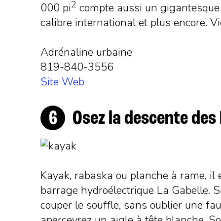
2
000 pi
compte aussi un gigantesque s
calibre international et plus encore. V
Adrénaline urbaine
819-840-3556
Site Web
Osez la descente de
Kayak, rabaska ou planche à rame, il e
barrage hydroélectrique La Gabelle. S
couper le souffle, sans oublier une fa
apercevrez un aigle à tête blanche. So