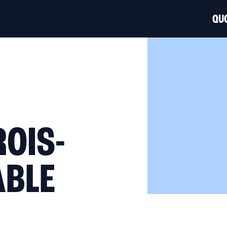
QUO
OIS-
ABLE