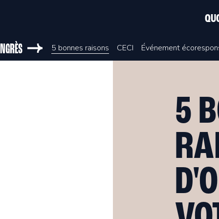
QUO
NGRÈS
5 bonnes raisons
CECI
Événement écorespon
5 
RA
D'
VO