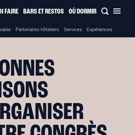
I FAIRE
BARS ET RESTOS
OÙ DORMIR
sable
Partenaires hôteliers
Services
Expériences
BONNES
ISONS
ORGANISER
TRE CONGRÈS