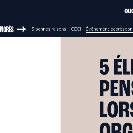
QUO
NGRÈS
5 bonnes raisons
CECI
Événement écorespon
5 É
PEN
LOR
ORG