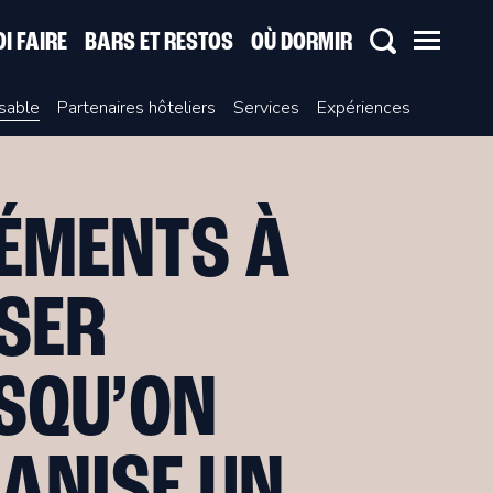
I FAIRE
BARS ET RESTOS
OÙ DORMIR
sable
Partenaires hôteliers
Services
Expériences
LÉMENTS À
SER
SQU’ON
ANISE UN