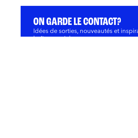
ON GARDE LE CONTACT?
Idées de sorties, nouveautés et inspir
boîte courriel.
QUOI FAIRE
BARS ET RESTOS
OÙ 
Innovation et Développ
Rivières
Nous joindre
Politique de confidentialité