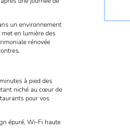
 après une journée de
dans un environnement
, met en lumière des
atrimoniale rénovée
contres.
 minutes à pied des
étant niché au cœur de
staurants pour vos
gn épuré, Wi-Fi haute