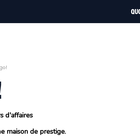
QUO
 go!
!
s d'affaires
une maison de prestige.