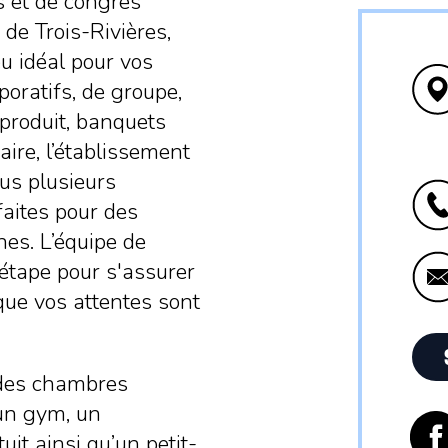
 et de congrès
 de Trois-Rivières,
eu idéal pour vos
oratifs, de groupe,
produit, banquets
ire, l’établissement
ous plusieurs
faites pour des
es. L’équipe de
étape pour s'assurer
 que vos attentes sont
, des chambres
’un gym, un
uit ainsi qu’un petit-