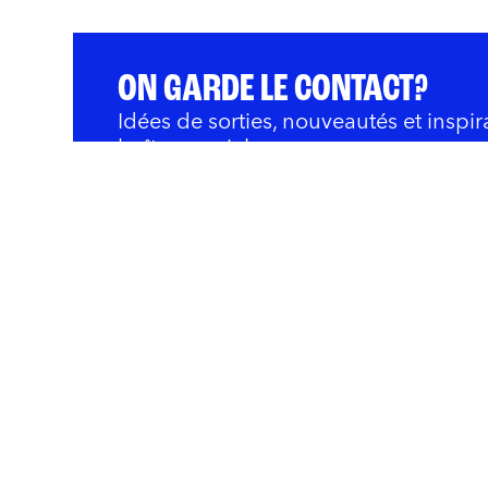
ON GARDE LE CONTACT?
Idées de sorties, nouveautés et inspir
boîte courriel.
QUOI FAIRE
BARS ET RESTOS
OÙ 
Innovation et Développ
Rivières
Nous joindre
Politique de confidentialité