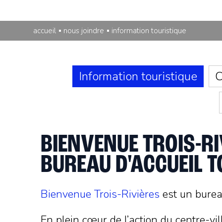
accueil
nous joindre
information touristique
Information touristique
C
BIENVENUE TROIS-RI
BUREAU D'ACCUEIL T
Bienvenue Trois-Rivières
est un bureau
En plein cœur de l’action du centre-vil