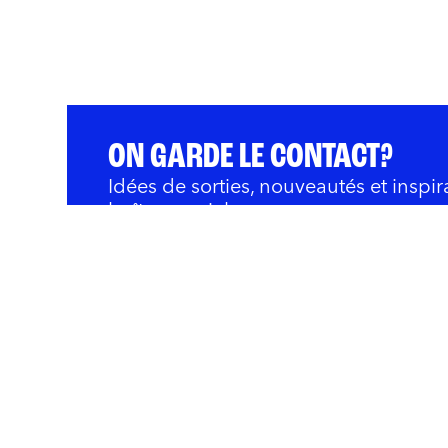
ON GARDE LE CONTACT?
Idées de sorties, nouveautés et inspir
boîte courriel.
QUOI FAIRE
BARS ET RESTOS
OÙ 
Innovation et Développ
Rivières
Nous joindre