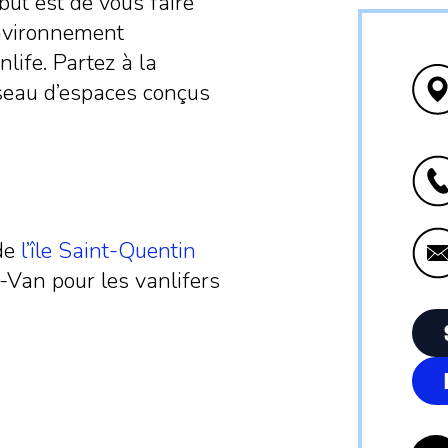
ut est de vous faire
environnement
nlife. Partez à la
seau d’espaces conçus
 de
l’île Saint-Quentin
Van pour les vanlifers