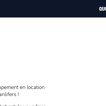
QUO
mpement en location
nlifers !