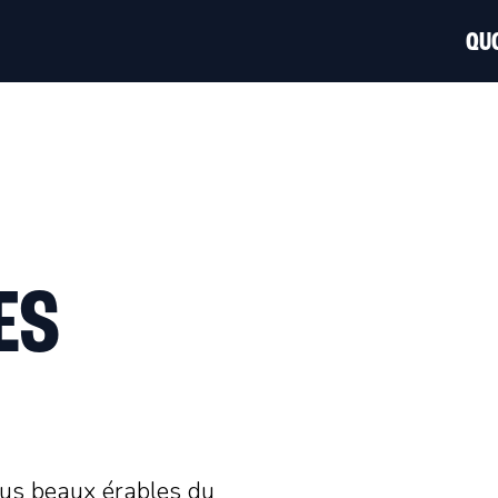
QUO
ES
lus beaux érables du