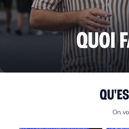
QUOI 
QU'ES
On vo