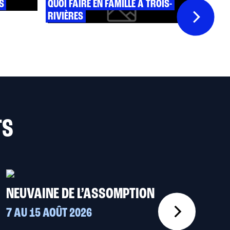
S
QUOI FAIRE EN FAMILLE À TROIS-
UN SÉ
RIVIÈRES
RIVIÈ
TS
NEUVAINE DE L’ASSOMPTION
MAR
ROU
7 AU 15 AOÛT 2026