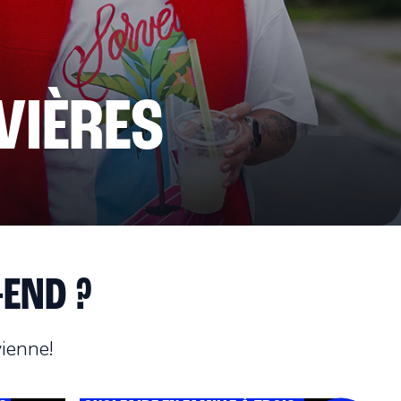
VIÈRES
-END ?
ienne!