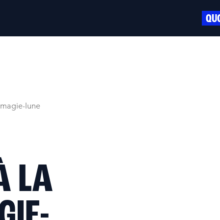
QUO
ie magie-lune
À LA
GIE-