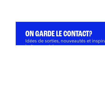
ON GARDE LE CONTACT?
Idées de sorties, nouveautés et inspir
boîte courriel.
QUOI FAIRE
BARS ET RESTOS
OÙ 
Innovation et Développ
Rivières
Nous joindre