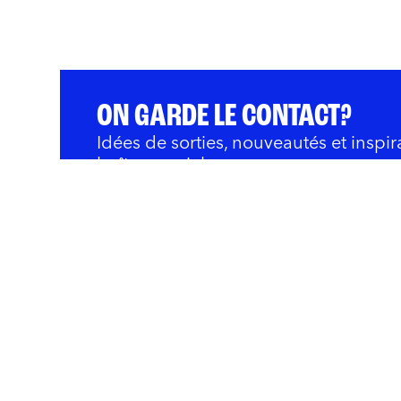
ON GARDE LE CONTACT?
Idées de sorties, nouveautés et inspir
boîte courriel.
QUOI FAIRE
BARS ET RESTOS
OÙ 
Innovation et Développ
Rivières
Nous joindre