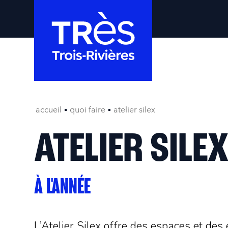
accueil
quoi faire
atelier silex
ATELIER SILE
À L'ANNÉE
L’Atelier Silex offre des espaces et de