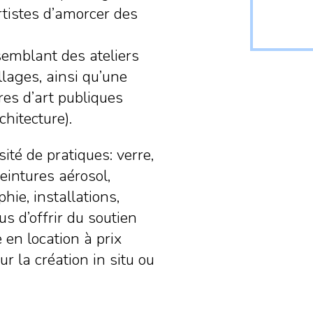
rtistes d’amorcer des
semblant des ateliers
llages, ainsi qu’une
res d’art publiques
chitecture).
ité de pratiques: verre,
peintures aérosol,
ie, installations,
s d’offrir du soutien
e en location à prix
 la création in situ ou