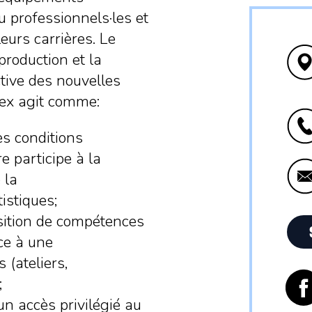
u professionnels·les et
eurs carrières. Le
roduction et la
tive des nouvelles
ilex agit comme:
es conditions
e participe à la
 la
istiques;
isition de compétences
ce à une
 (ateliers,
;
n accès privilégié au