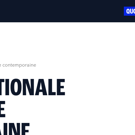
QUO
re contemporaine
TIONALE
E
INE