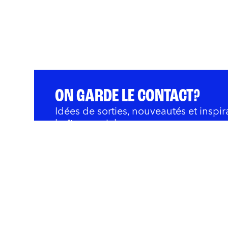
ON GARDE LE CONTACT?
Idées de sorties, nouveautés et inspir
boîte courriel.
QUOI FAIRE
BARS ET RESTOS
OÙ 
Innovation et Développ
Rivières