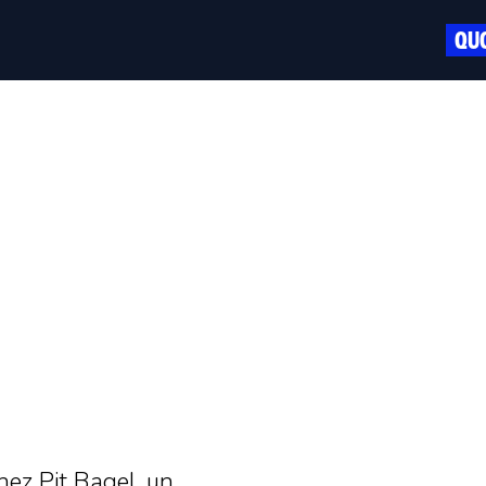
QUO
ez Pit Bagel, un