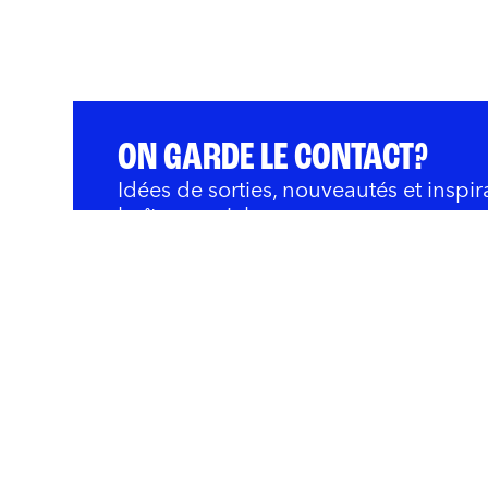
ON GARDE LE CONTACT?
Idées de sorties, nouveautés et inspir
boîte courriel.
QUOI FAIRE
BARS ET RESTOS
OÙ 
Innovation et Développ
Rivières
Nous joindre