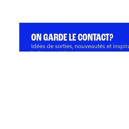
ON GARDE LE CONTACT?
Idées de sorties, nouveautés et inspir
boîte courriel.
QUOI FAIRE
BARS ET RESTOS
OÙ 
Innovation et Développ
Rivières
Nous joindre