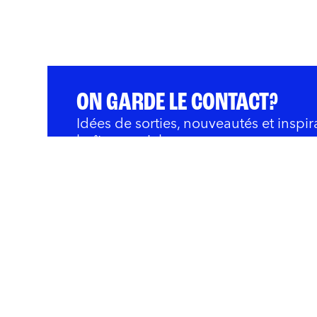
ON GARDE LE CONTACT?
Idées de sorties, nouveautés et inspir
boîte courriel.
QUOI FAIRE
BARS ET RESTOS
OÙ 
Innovation et Développ
Rivières
Nous joindre