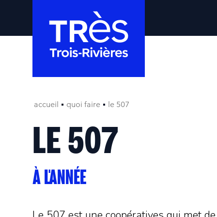
accueil
quoi faire
le 507
LE 507
À L'ANNÉE
Le 507 est une coopératives qui met de l