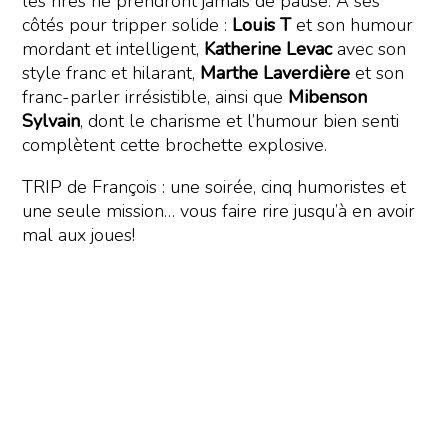
les rires ne prendront jamais de pause. À ses
côtés pour tripper solide :
Louis T
et son humour
mordant et intelligent,
Katherine Levac
avec son
style franc et hilarant,
Marthe Laverdière
et son
franc-parler irrésistible, ainsi que
Mibenson
Sylvain
, dont le charisme et l’humour bien senti
complètent cette brochette explosive.
TRIP de François : une soirée, cinq humoristes et
une seule mission… vous faire rire jusqu’à en avoir
mal aux joues!