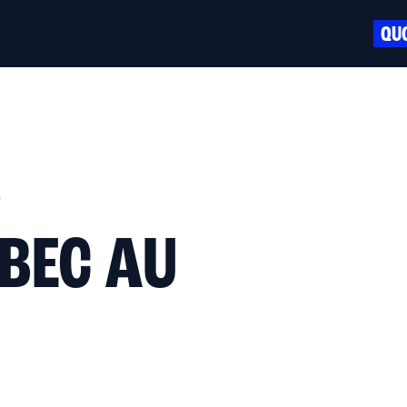
QUO
s
ÉBEC AU