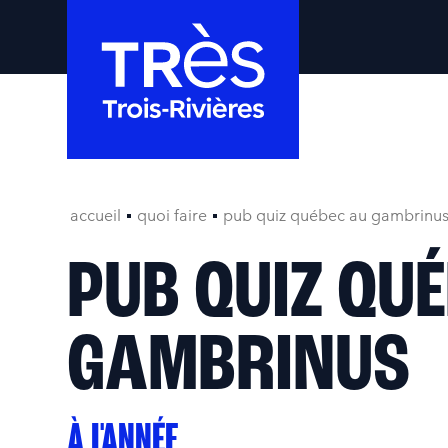
accueil
quoi faire
pub quiz québec au gambrinu
PUB QUIZ QU
GAMBRINUS
À L'ANNÉE