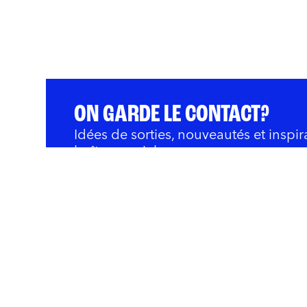
ON GARDE LE CONTACT?
Idées de sorties, nouveautés et inspir
boîte courriel.
QUOI FAIRE
BARS ET RESTOS
OÙ 
Innovation et Développ
Rivières
Nous joindre