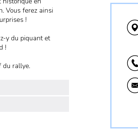
 historique en
. Vous ferez ainsi
urprises !
z-y du piquant et
d !
 du rallye.