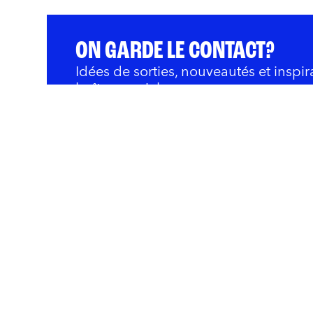
ON GARDE LE CONTACT?
Idées de sorties, nouveautés et inspir
boîte courriel.
QUOI FAIRE
BARS ET RESTOS
OÙ 
Innovation et Développ
Rivières
Nous joindre
Politique de confidentialité