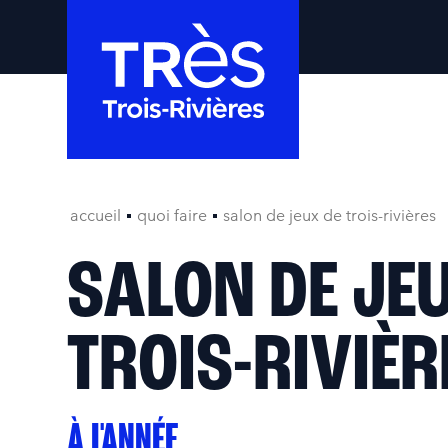
accueil
quoi faire
salon de jeux de trois-rivières
SALON DE JE
TROIS-RIVIÈR
À L'ANNÉE