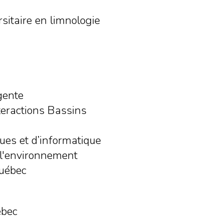
rsitaire en limnologie
gente
teractions Bassins
es et d’informatique
l'environnement
Québec
ébec