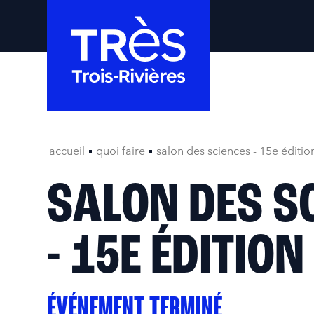
accueil
quoi faire
salon des sciences - 15e éditio
SALON DES S
- 15E ÉDITION
ÉVÉNEMENT TERMINÉ