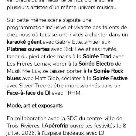
vendredis ou samedis, le temps d’une soirée,
plusieurs artistes d’un même univers musical.
Sur cette même scène s’ajoute une
programmation inclusive et vivante des talents de
chez nous où tous seront invités à chanter dans un
karaoké géant
avec Gabry Elle, s’initier aux
Platines ouvertes
avec Dick Lee et ses invités,
taper du pied et des mains à la
Soirée Trad
avec
Les Frères Lemay, vibrer à la
Soirée Electro
de
Musik Me Luv, se laisser porter à la
Soirée Rock
blues
avec Matt Gibb, s’éclater à la
Soirée Festive
avec Silver Tree et être impressionnés dans un
Face-à-face de DJ
avec TRHM.
Mode, art et exposants
En collaboration avec la SDC du centre-ville de
Trois-Rivières, l’
Apérofrip
ouvre les festivités le 8
juillet 2026, à l’Espace Badeaux, avec DJ