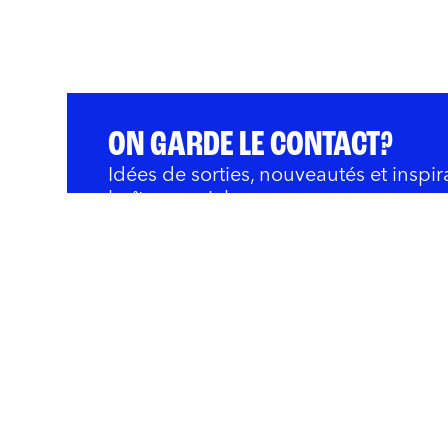
ON GARDE LE CONTACT?
Idées de sorties, nouveautés et inspir
boîte courriel.
QUOI FAIRE
BARS ET RESTOS
OÙ 
Innovation et Développ
Rivières
Nous joindre