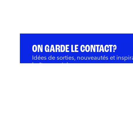
ON GARDE LE CONTACT?
Idées de sorties, nouveautés et inspir
boîte courriel.
QUOI FAIRE
BARS ET RESTOS
OÙ 
Innovation et Développ
Rivières
Nous joindre