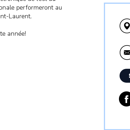
onale performeront au
int-Laurent.
tte année!