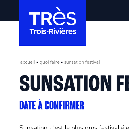
accueil
quoi faire
sunsation festival
SUNSATION F
DATE À CONFIRMER
Sunsation, c'est le plus gros festival él