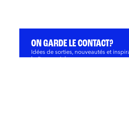
ON GARDE LE CONTACT?
Idées de sorties, nouveautés et inspir
boîte courriel.
QUOI FAIRE
BARS ET RESTOS
OÙ 
Innovation et Développ
Rivières
Nous joindre