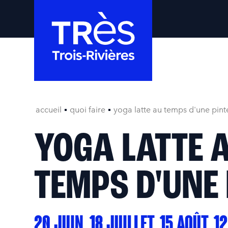
accueil
quoi faire
yoga latte au temps d'une pint
YOGA LATTE 
TEMPS D'UNE 
20 JUIN, 18 JUILLET, 15 AOÛT, 